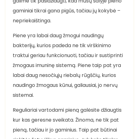
galime tik pasidžiaugti, kad mūsų šalyje pieno
gaminiai tikrai gana pigūs, tačiau jų kokybė –
nepriekaištinga.
Piene yra labai daug žmogui naudingų
bakterijų, kurios padeda ne tik virškinimo
traktui geriau funkcionuoti, tačiau ir sustiprinti
žmogaus imuninę sistemą. Piene taip pat yra
labai daug nesočiųjų riebalų rūgščių, kurios
naudingo žmogaus kūnui, galiausiai, jo nervų
sistemai.
Reguliariai vartodami pieną galėsite džiaugtis
kur kas geresne sveikata. Žinoma, ne tik pat
pieną, tačiau ir jo gaminius. Taip pat būtinai