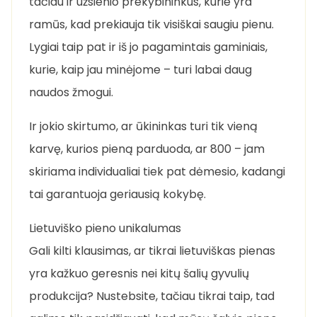
tačiau ir užsienio prekybininkus, kurie yra
ramūs, kad prekiauja tik visiškai saugiu pienu.
Lygiai taip pat ir iš jo pagamintais gaminiais,
kurie, kaip jau minėjome – turi labai daug
naudos žmogui.
Ir jokio skirtumo, ar ūkininkas turi tik vieną
karvę, kurios pieną parduoda, ar 800 – jam
skiriama individualiai tiek pat dėmesio, kadangi
tai garantuoja geriausią kokybę.
Lietuviško pieno unikalumas
Gali kilti klausimas, ar tikrai lietuviškas pienas
yra kažkuo geresnis nei kitų šalių gyvulių
produkcija? Nustebsite, tačiau tikrai taip, tad