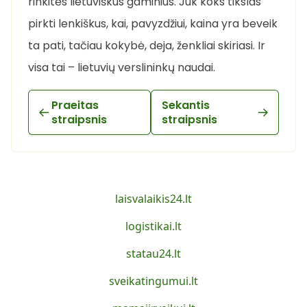
rinkitės lietuviškus gaminius. Juk koks tikslas
pirkti lenkiškus, kai, pavyzdžiui, kaina yra beveik
ta pati, tačiau kokybė, deja, ženkliai skiriasi. Ir
visa tai – lietuvių verslininkų naudai.
Praeitas
Sekantis
straipsnis
straipsnis
laisvalaikis24.lt
logistikai.lt
statau24.lt
sveikatingumui.lt