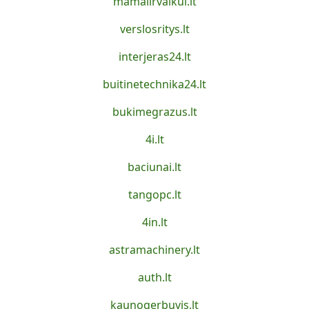
mamaiirvaikui.lt
verslosritys.lt
interjeras24.lt
buitinetechnika24.lt
bukimegrazus.lt
4i.lt
baciunai.lt
tangopc.lt
4in.lt
astramachinery.lt
auth.lt
kaunogerbuvis.lt