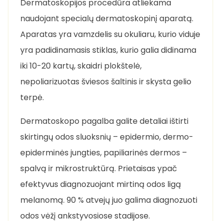
Dermatoskopijos procedūra atliekama
naudojant specialų dermatoskopinį aparatą.
Aparatas yra vamzdelis su okuliaru, kurio viduje
yra padidinamasis stiklas, kurio galia didinama
iki 10-20 kartų, skaidri plokštelė,
nepoliarizuotas šviesos šaltinis ir skysta gelio
terpė.
Dermatoskopo pagalba galite detaliai ištirti
skirtingų odos sluoksnių – epidermio, dermo-
epiderminės jungties, papiliarinės dermos –
spalvą ir mikrostruktūrą. Prietaisas ypač
efektyvus diagnozuojant mirtiną odos ligą
melanomą. 90 % atvejų juo galima diagnozuoti
odos vėžį ankstyvosiose stadijose.