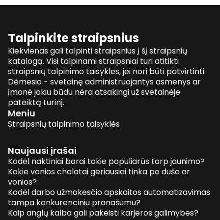
Talpinkite straipsnius
Kiekvienas gali talpinti straipsnius į šį straipsnių
katalogą. Visi talpinami straipsniai turi atitikti
straipsnių talpinimo taisykles, jei nori būti patvirtinti.
Dėmesio - svetainę administruojantys asmenys ar
įmonė jokiu būdu nėra atsakingi už svetainėje
pateiktą turinį.
Meniu
Straipsnių talpinimo taisyklės
Naujausi įrašai
Kodėl naktiniai barai tokie populiarūs tarp jaunimo?
Kokie vonios chalatai geriausiai tinka po dušo ar
vonios?
Kodėl darbo užmokesčio apskaitos automatizavimas
tampa konkurenciniu pranašumu?
Kaip anglų kalba gali pakeisti karjeros galimybes?