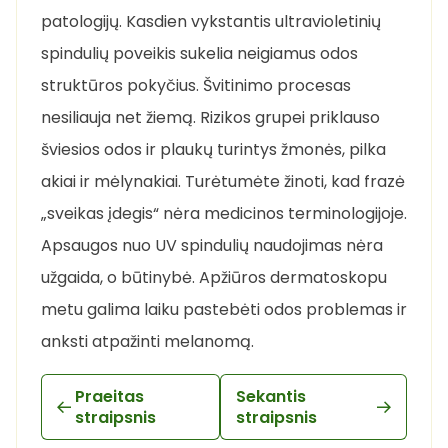
patologijų. Kasdien vykstantis ultravioletinių
spindulių poveikis sukelia neigiamus odos
struktūros pokyčius. Švitinimo procesas
nesiliauja net žiemą. Rizikos grupei priklauso
šviesios odos ir plaukų turintys žmonės, pilka
akiai ir mėlynakiai. Turėtumėte žinoti, kad frazė
„sveikas įdegis“ nėra medicinos terminologijoje.
Apsaugos nuo UV spindulių naudojimas nėra
užgaida, o būtinybė. Apžiūros dermatoskopu
metu galima laiku pastebėti odos problemas ir
anksti atpažinti melanomą.
Praeitas
Sekantis
straipsnis
straipsnis