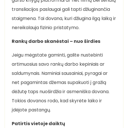
garso knygų platformai ar net filmų bei serialų
transliacijos paslaugai gali tapti džiuginančia
staigmena. Tai dovana, kuri džiugina ilgą laiką ir
nereikalauja fizinio pristatymo.
Rankų darbo skanėstai – nuo širdies
Jeigu mėgstate gaminti, galite nustebinti
artimuosius savo rankų darbo kepiniais ar
saldumynais. Naminiai sausainiai, pyragai ar
net pagamintas džemas supakuoti į gražią
dėžutę taps nuoširdžia ir asmeniška dovana.
Tokios dovanos rodo, kad skyrėte laiko ir
įdėjote pastangų.
Patirtis vietoje daiktų