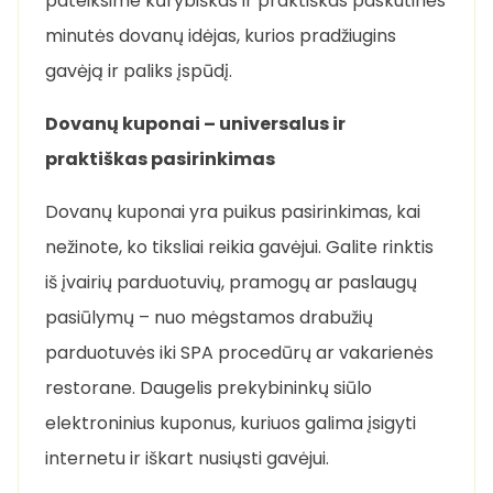
pateiksime kūrybiškas ir praktiškas paskutinės
minutės dovanų idėjas, kurios pradžiugins
gavėją ir paliks įspūdį.
Dovanų kuponai – universalus ir
praktiškas pasirinkimas
Dovanų kuponai yra puikus pasirinkimas, kai
nežinote, ko tiksliai reikia gavėjui. Galite rinktis
iš įvairių parduotuvių, pramogų ar paslaugų
pasiūlymų – nuo mėgstamos drabužių
parduotuvės iki SPA procedūrų ar vakarienės
restorane. Daugelis prekybininkų siūlo
elektroninius kuponus, kuriuos galima įsigyti
internetu ir iškart nusiųsti gavėjui.