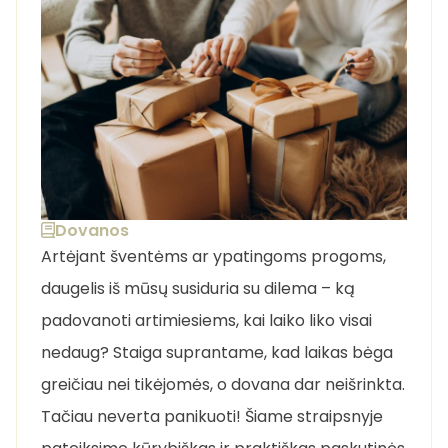
Dovanos
Artėjant šventėms ar ypatingoms progoms,
daugelis iš mūsų susiduria su dilema – ką
padovanoti artimiesiems, kai laiko liko visai
nedaug? Staiga suprantame, kad laikas bėga
greičiau nei tikėjomės, o dovana dar neišrinkta.
Tačiau neverta panikuoti! Šiame straipsnyje