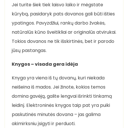
Jei turite šiek tiek laisvo laiko ir mėgstate
kūrybą, pasidaryk pats dovanos gali būti išties
ypatingos. Pavyzdžiui, rankų darbo žvakės,
natūralūs kūno šveitikliai ar originalūs atvirukai.
Tokios dovanos ne tik išskirtinės, bet ir parodo
jūsų pastangas.
Knygos – visada gera idėja
Knyga yra viena iš tų dovanų, kuri niekada
neišeina iš mados. Jei žinote, kokios temos
domina gavėją, galite lengvai išrinkti tinkamą
leidinį. Elektroninės knygos taip pat yra puiki
paskutinės minutės dovana – jas galima
akimirksniu įsigyti ir perduoti.