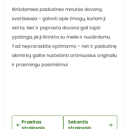
Rinkdamiesi paskutinės minutės dovaną,
svarbiausia – galvoti apie žmogų, kuriam ji
skirta. Net ir paprasta dovana gali tapti
ypatinga, jei ji išrinkta su meile ir nuoširdumu.
Tad nepraraskite optimizmo – net ir paskutinę
akimirką galite nustebinti artimuosius originaliu
ir prasmingu pasirinkimu!
Praeitas
Sekantis
straipsnis
straipsnis