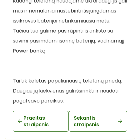
Kadangi telefoną naudojame tikrai daug, jis gali
mus ir nemaloniai nustebinti išsijungdamas
išsikrovus baterijai netinkamiausiu metu.
Tačiau tuo galime pasirūpinti iš anksto su
savimi pasiimdami išorinę bateriją, vadinamąjį
Power banką.
Tai tik keletas populiariausių telefonų priedų.
Daugiau jų kiekvienas gali išsirinkti ir naudoti
pagal savo poreikius.
Praeitas
Sekantis
straipsnis
straipsnis