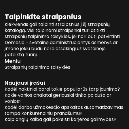
Talpinkite straipsnius
Kiekvienas gali talpinti straipsnius į šį straipsnių
katalogą. Visi talpinami straipsniai turi atitikti
straipsnių talpinimo taisykles, jei nori būti patvirtinti.
Dėmesio - svetainę administruojantys asmenys ar
įmonė jokiu būdu nėra atsakingi už svetainėje
pateiktą turinį.
Meniu
Straipsnių talpinimo taisyklės
Naujausi įrašai
Kodėl naktiniai barai tokie populiarūs tarp jaunimo?
Kokie vonios chalatai geriausiai tinka po dušo ar
vonios?
Kodėl darbo užmokesčio apskaitos automatizavimas
tampa konkurenciniu pranašumu?
Kaip anglų kalba gali pakeisti karjeros galimybes?