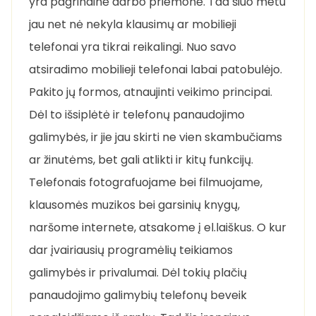
yra pagrindinė darbo priemonė. Tad šiuo metu
jau net nė nekyla klausimų ar mobilieji
telefonai yra tikrai reikalingi. Nuo savo
atsiradimo mobilieji telefonai labai patobulėjo.
Pakito jų formos, atnaujinti veikimo principai.
Dėl to išsiplėtė ir telefonų panaudojimo
galimybės, ir jie jau skirti ne vien skambučiams
ar žinutėms, bet gali atlikti ir kitų funkcijų.
Telefonais fotografuojame bei filmuojame,
klausomės muzikos bei garsinių knygų,
naršome internete, atsakome į el.laiškus. O kur
dar įvairiausių programėlių teikiamos
galimybės ir privalumai. Dėl tokių plačių
panaudojimo galimybių telefonų beveik