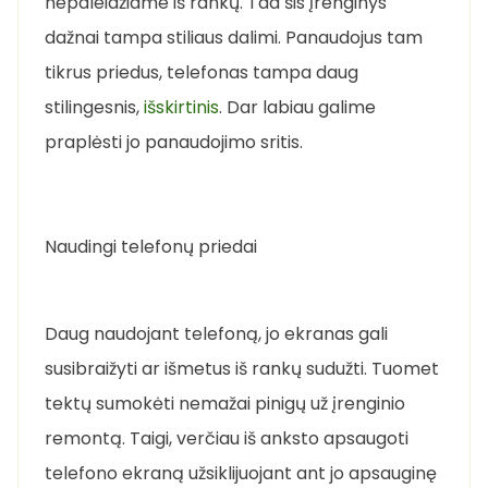
nepaleidžiame iš rankų. Tad šis įrenginys
dažnai tampa stiliaus dalimi. Panaudojus tam
tikrus priedus, telefonas tampa daug
stilingesnis,
išskirtinis
. Dar labiau galime
praplėsti jo panaudojimo sritis.
Naudingi telefonų priedai
Daug naudojant telefoną, jo ekranas gali
susibraižyti ar išmetus iš rankų sudužti. Tuomet
tektų sumokėti nemažai pinigų už įrenginio
remontą. Taigi, verčiau iš anksto apsaugoti
telefono ekraną užsiklijuojant ant jo apsauginę