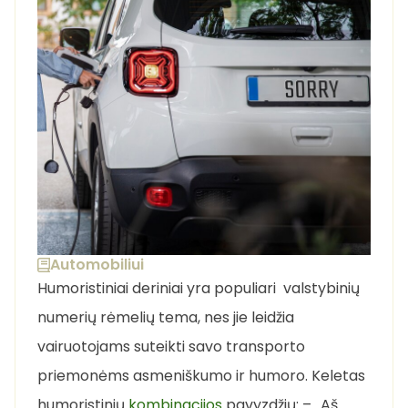
Automobiliui
Humoristiniai deriniai yra populiari valstybinių
numerių rėmelių tema, nes jie leidžia
vairuotojams suteikti savo transporto
priemonėms asmeniškumo ir humoro. Keletas
humoristinių
kombinacijos
pavyzdžių: – „Aš