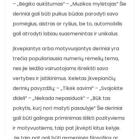
– „Bėgiko aukštumas“ – „Muzikos mylėtojas” Šie
deriniai gali būti puikus būdas parodyti savo
pomėgius, aistras ar ryšius, be to, automobilis
gali atrodyti labiau suasmenintas ir unikalus.
Įkvepiantys arba motyvuojantys deriniai yra
trečia populiariausia numerių rėmelių tema,
nes jie leidžia vairuotojams išreikšti savo
vertybes ir įsitikinimus. Keletas įkvepiančių
derinių pavyzdžių: – „Tikėk savimi” – „Svajokite
dideli” – „Niekada nepasiduok” – „Būk tas
pokytis, kurį nori matyti pasaulyje“ Šie deriniai
gali būti galingas priminimas išlikti pozityviems
ir motyvuotiems, taip pat įkvėpti kitus kelyje.
Jie taip pat gali būti asmeninės filosofijos ar