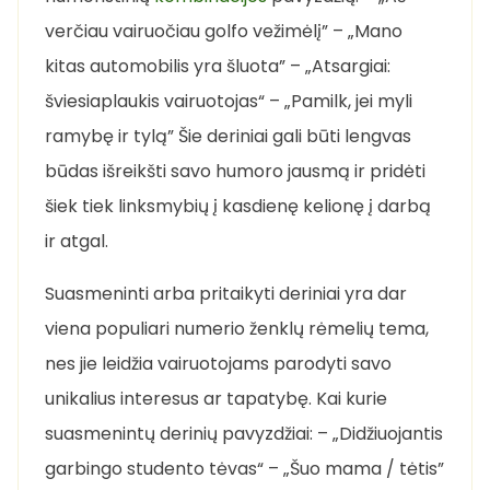
verčiau vairuočiau golfo vežimėlį” – „Mano
kitas automobilis yra šluota” – „Atsargiai:
šviesiaplaukis vairuotojas“ – „Pamilk, jei myli
ramybę ir tylą” Šie deriniai gali būti lengvas
būdas išreikšti savo humoro jausmą ir pridėti
šiek tiek linksmybių į kasdienę kelionę į darbą
ir atgal.
Suasmeninti arba pritaikyti deriniai yra dar
viena populiari numerio ženklų rėmelių tema,
nes jie leidžia vairuotojams parodyti savo
unikalius interesus ar tapatybę. Kai kurie
suasmenintų derinių pavyzdžiai: – „Didžiuojantis
garbingo studento tėvas“ – „Šuo mama / tėtis”