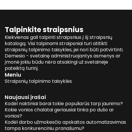
Talpinkite straipsnius
Kiekvienas gali talpinti straipsnius į šį straipsnių
katalogą. Visi talpinami straipsniai turi atitikti
straipsnių talpinimo taisykles, jei nori būti patvirtinti.
Dėmesio - svetainę administruojantys asmenys ar
įmonė jokiu būdu nėra atsakingi už svetainėje
pateiktą turinį.
Meniu
Straipsnių talpinimo taisyklės
Naujausi įrašai
Kodėl naktiniai barai tokie populiarūs tarp jaunimo?
Kokie vonios chalatai geriausiai tinka po dušo ar
vonios?
Kodėl darbo užmokesčio apskaitos automatizavimas
tampa konkurenciniu pranašumu?