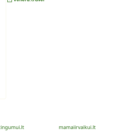
tingumui.lt
mamaiirvaikui.lt