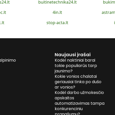
s24.lt
buitinetechnika24.lt
bukim
c.lt
4in.lt
astram
.lt
stop-acta.lt
Naujausi įrašai
alpinimo
Kodėl naktiniai barai
tokie populiarūs tarp
jaunimo?
Kokie vonios chalatai
geriausiai tinka po dušo
ar vonios?
Kodėl darbo užmokesčio
apskaitos
automatizavimas tampa
konkurenciniu
pranašumu?