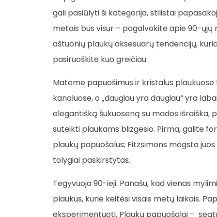
gali pasiūlyti ši kategorija, stilistai papasa
metais bus visur – pagalvokite apie 90-ųjų nos
aštuonių plaukų aksesuarų tendencijų, kurio
pasiruoškite kuo greičiau.
Matėme papuošimus ir kristalus plaukuose t
kanaluose, o „daugiau yra daugiau“ yra labai
elegantišką šukuoseną su mados išraiška, pu
suteikti plaukams blizgesio. Pirma, galite fo
plaukų papuošalus; Fitzsimons mėgsta juos
tolygiai paskirstytas.
Tegyvuoja 90-ieji. Panašu, kad vienas mylim
plaukus, kurie keitėsi visais metų laikais. P
eksperimentuoti. Plaukų papuošalai – segtukai