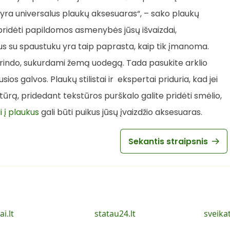
 tai yra universalus plaukų aksesuaras“, – sako plaukų
 pridėti papildomos asmenybės jūsų išvaizdai,
aukus su spaustuku yra taip paprasta, kaip tik įmanoma.
agrindo, sukurdami žemą uodegą. Tada pasukite arklio
ios galvos. Plaukų stilistai ir ekspertai priduria, kad jei
stūrą, pridedant tekstūros purškalo galite pridėti smėlio,
 į plaukus
gali būti puikus jūsų įvaizdžio aksesuaras.
Sekantis straipsnis
ai.lt
statau24.lt
sveika