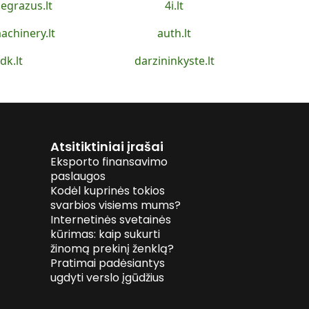
egrazus.lt
4i.lt
achinery.lt
auth.lt
idk.lt
darzininkyste.lt
Atsitiktiniai įrašai
Eksporto finansavimo
paslaugos
Kodėl kuprinės tokios
svarbios visiems mums?
Internetinės svetainės
kūrimas: kaip sukurti
žinomą prekinį ženklą?
Pratimai padėsiantys
ugdyti verslo įgūdžius