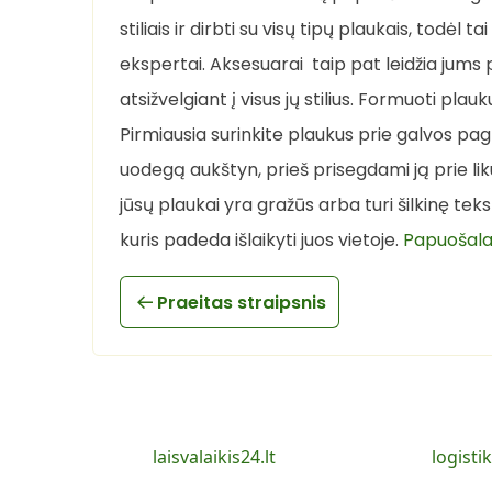
stiliais ir dirbti su visų tipų plaukais, todėl
ekspertai. Aksesuarai taip pat leidžia jums
atsižvelgiant į visus jų stilius. Formuoti pl
Pirmiausia surinkite plaukus prie galvos p
uodegą aukštyn, prieš prisegdami ją prie likus
jūsų plaukai yra gražūs arba turi šilkinę tek
kuris padeda išlaikyti juos vietoje.
Papuošalai
Praeitas straipsnis
laisvalaikis24.lt
logistik