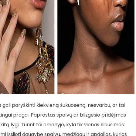
 gali paryškinti kiekvieną šukuoseną, nesvarbu, ar tai
ingai progai. Paprastas spalvų ar blizgesio pridėjimas
kitą lygį. Turint tai omenyje, kyla tik vienas klausimas:
ami išsijoti daugybę spalvų, medžiagų ir apdailos, kurias