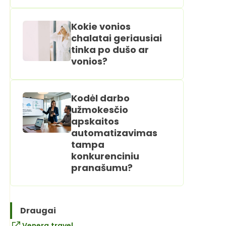
Kokie vonios
chalatai geriausiai
tinka po dušo ar
vonios?
Kodėl darbo
užmokesčio
apskaitos
automatizavimas
tampa
konkurenciniu
pranašumu?
Draugai
Venera.travel