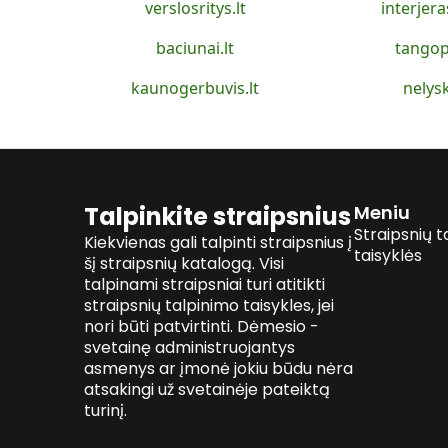
verslosritys.lt
interjera
baciunai.lt
tangop
kaunogerbuvis.lt
nelysk
Talpinkite straipsnius
Meniu
Straipsnių t
Kiekvienas gali talpinti straipsnius į
taisyklės
šį straipsnių katalogą. Visi
talpinami straipsniai turi atitikti
straipsnių talpinimo taisykles, jei
nori būti patvirtinti. Dėmesio -
svetainę administruojantys
asmenys ar įmonė jokiu būdu nėra
atsakingi už svetainėje pateiktą
turinį.