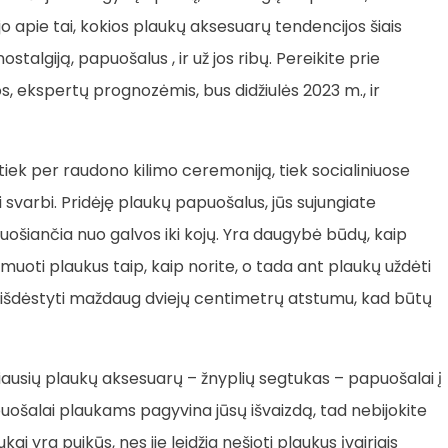
kojo apie tai, kokios plaukų aksesuarų tendencijos šiais
talgiją, papuošalus , ir už jos ribų. Pereikite prie
s, ekspertų prognozėmis, bus didžiulės 2023 m., ir
iek per raudono kilimo ceremoniją, tiek socialiniuose
 svarbi. Pridėję plaukų papuošalus, jūs sujungiate
ošiančia nuo galvos iki kojų. Yra daugybė būdų, kaip
rmuoti plaukus taip, kaip norite, o tada ant plaukų uždėti
 išdėstyti maždaug dviejų centimetrų atstumu, kad būtų
iausių plaukų aksesuarų – žnyplių segtukas – papuošalai į
apuošalai plaukams pagyvina jūsų išvaizdą, tad nebijokite
 yra puikūs, nes jie leidžia nešioti plaukus įvairiais