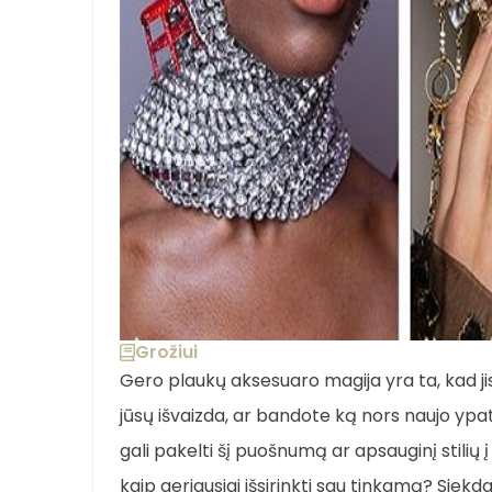
Grožiui
Gero plaukų aksesuaro magija yra ta, kad jis
jūsų išvaizda, ar bandote ką nors naujo ypat
gali pakelti šį puošnumą ar apsauginį stilių į 
kaip geriausiai išsirinkti sau tinkamą? Siekd