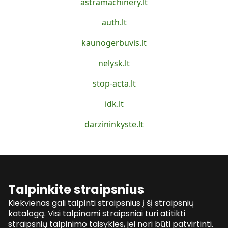
astramachinery.lt
auth.lt
kaunogerbuvis.lt
nelysk.lt
stop-acta.lt
idk.lt
darzininkyste.lt
Talpinkite straipsnius
Kiekvienas gali talpinti straipsnius į šį straipsnių
katalogą. Visi talpinami straipsniai turi atitikti
straipsnių talpinimo taisykles, jei nori būti patvirtinti.