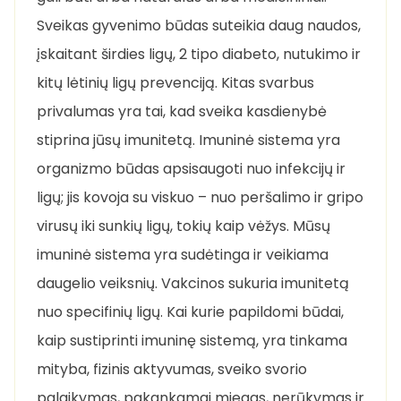
Sveikas gyvenimo būdas suteikia daug naudos,
įskaitant širdies ligų, 2 tipo diabeto, nutukimo ir
kitų lėtinių ligų prevenciją. Kitas svarbus
privalumas yra tai, kad sveika kasdienybė
stiprina jūsų imunitetą. Imuninė sistema yra
organizmo būdas apsisaugoti nuo infekcijų ir
ligų; jis kovoja su viskuo – nuo peršalimo ir gripo
virusų iki sunkių ligų, tokių kaip vėžys. Mūsų
imuninė sistema yra sudėtinga ir veikiama
daugelio veiksnių. Vakcinos sukuria imunitetą
nuo specifinių ligų. Kai kurie papildomi būdai,
kaip sustiprinti imuninę sistemą, yra tinkama
mityba, fizinis aktyvumas, sveiko svorio
palaikymas, pakankamai miegas, nerūkymas ir