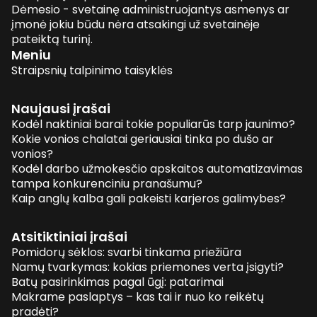
Dėmesio - svetainę administruojantys asmenys ar
įmonė jokiu būdu nėra atsakingi už svetainėje
pateiktą turinį.
Meniu
Straipsnių talpinimo taisyklės
Naujausi įrašai
Kodėl naktiniai barai tokie populiarūs tarp jaunimo?
Kokie vonios chalatai geriausiai tinka po dušo ar
vonios?
Kodėl darbo užmokesčio apskaitos automatizavimas
tampa konkurenciniu pranašumu?
Kaip anglų kalba gali pakeisti karjeros galimybes?
Atsitiktiniai įrašai
Pomidorų sėklos: svarbi tinkama priežiūra
Namų tvarkymas: kokias priemones verta įsigyti?
Batų pasirinkimas pagal ūgį: patarimai
Makrame paslaptys – kas tai ir nuo ko reikėtų
pradėti?