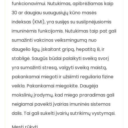
funkcionavimui. Nutukimas, apibrėžiamas kaip
30 ar daugiau suaugusiųjų kūno masės
indeksas (KMI), yra susijęs su susilpnėjusiomis
imuninėmis funkcijomis. Nutukimas taip pat gali
sumažinti vakcinos veiksmingumą nuo
daugelio ligų, įskaitant gripą, hepatitą B, ir
stabligė. Saugūs būdai palaikyti sveiką svorį
yra sumažinti stresą, valgyti sveiką maistą,
pakankamai miegoti ir užsiimti reguliaria fizine
veikla. Pakankamai miegokite. Daugėja
mokslinių įrodymų, kad miego praradimas gali
neigiamai paveikti įvairias imuninės sistemos
dalis. Tai gali sukelti įvairių sutrikimų vystymąsi.
Mesti rūkyti