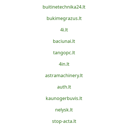
buitinetechnika24.lt
bukimegrazus.lt
4i.lt
baciunai.lt
tangopc.lt
4in.lt
astramachinery.lt
auth.lt
kaunogerbuvis.lt
nelysk.lt
stop-acta.lt