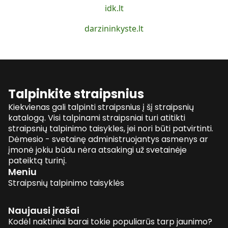
idk.lt
darzininkyste.lt
Talpinkite straipsnius
Kiekvienas gali talpinti straipsnius į šį straipsnių
katalogą. Visi talpinami straipsniai turi atitikti
straipsnių talpinimo taisykles, jei nori būti patvirtinti.
Dėmesio - svetainę administruojantys asmenys ar
įmonė jokiu būdu nėra atsakingi už svetainėje
pateiktą turinį.
Meniu
Straipsnių talpinimo taisyklės
Naujausi įrašai
Kodėl naktiniai barai tokie populiarūs tarp jaunimo?