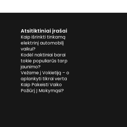
Atsitiktiniai įrašai
Kaip išrinkti tinkamą
elektrinį automobilį
vaikui?
Kodėl naktiniai barai
tokie populiarūs tarp
jaunimo?
Vežame į Vokietiją – o
aplankyti tikrai verta
Kaip Pakeisti Vaiko
Požiūrį Į Mokymąsi?