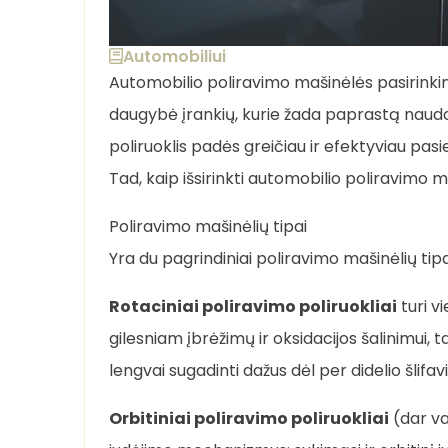
Automobiliui
Automobilio poliravimo mašinėlės pasirinkim
daugybė įrankių, kurie žada paprastą naudoj
poliruoklis padės greičiau ir efektyviau pasi
Tad, kaip išsirinkti automobilio poliravimo 
Poliravimo mašinėlių tipai
Yra du pagrindiniai poliravimo mašinėlių tipai
Rotaciniai poliravimo poliruokliai
turi vi
gilesniam įbrėžimų ir oksidacijos šalinimui, 
lengvai sugadinti dažus dėl per didelio šlifav
Orbitiniai poliravimo poliruokliai
(dar va