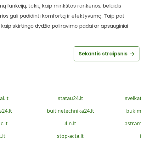
omų funkcijų, tokių kaip minkštos rankenos, belaidis
ios gali padidinti komfortą ir efektyvumą. Taip pat
ų kaip skirtingo dydžio poliravimo padai ar apsauginiai
Sekantis straipsnis
ai.lt
statau24.lt
sveika
s24.lt
buitinetechnika24.lt
bukim
c.lt
4in.lt
astram
.lt
stop-acta.lt