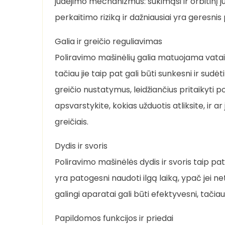
judėjimo mechanizmus: sukimąsi ir orbitinį 
perkaitimo riziką ir dažniausiai yra geresn
Galia ir greičio reguliavimas
Poliravimo mašinėlių galia matuojama vatais 
tačiau jie taip pat gali būti sunkesni ir sud
greičio nustatymus, leidžiančius pritaikyti p
apsvarstykite, kokias užduotis atliksite, ir a
greičiais.
Dydis ir svoris
Poliravimo mašinėlės dydis ir svoris taip pat
yra patogesni naudoti ilgą laiką, ypač jei netu
galingi aparatai gali būti efektyvesni, tačiau
Papildomos funkcijos ir priedai