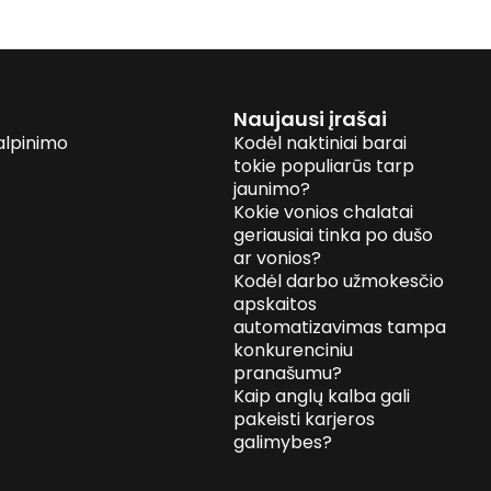
Naujausi įrašai
alpinimo
Kodėl naktiniai barai
tokie populiarūs tarp
jaunimo?
Kokie vonios chalatai
geriausiai tinka po dušo
ar vonios?
Kodėl darbo užmokesčio
apskaitos
automatizavimas tampa
konkurenciniu
pranašumu?
Kaip anglų kalba gali
pakeisti karjeros
galimybes?