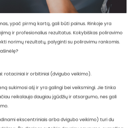
as, ypač pirmą kartą, gali būti painus. Rinkoje yra
imą ir profesionalius rezultatus. Kokybiškas poliravimo
ekti norimų rezultatų, palyginti su poliravimu rankomis.
mašinėlę?
: rotaciniai ir orbitiniai (dvigubo veikimo).
eną sukimosi ašį ir yra galingi bei veiksmingi. Jie tinka
tačiau reikalauja daugiau įgūdžių ir atsargumo, nes gali
imo.
dinami ekscentriniais arba dvigubo veikimo) turi du