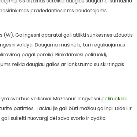
judėjimą. Šis dizainas suteikia daugiau saugumo, sumažina
is pasirinkimas pradedantiesiems naudotojams.
(W). Galingesni aparatai gali atlikti sunkesnes užduotis,
ėtingesni valdyti. Dauguma mašinėlių turi reguliuojamus
oliravimą pagal poreikį. Rinkdamiesi poliruoklį,
r jums reikia daugiau galios ar lankstumo su skirtingais
 yra svarbūs veiksniai. Mažesni ir lengvesni
poliruokliai
rite patirties. Tačiau jie gali būti mažiau galingi. Dideli ir
 gali sukelti nuovargį dėl savo svorio ir dydžio.