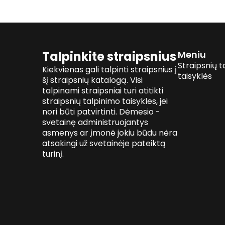
Talpinkite straipsnius
Meniu
Straipsnių t
Kiekvienas gali talpinti straipsnius į
taisyklės
šį straipsnių katalogą. Visi
talpinami straipsniai turi atitikti
straipsnių talpinimo taisykles, jei
nori būti patvirtinti. Dėmesio -
svetainę administruojantys
asmenys ar įmonė jokiu būdu nėra
atsakingi už svetainėje pateiktą
turinį.