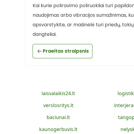
Kai kurie poliravimo poliruokliai turi papild
naudojimas arba vibracijos sumažinimas, kur
apsvarstykite, ar mašinėlė turi priedų, toki
dangteliai.
Praeitas straipsnis
laisvalaikis24.lt
logistik
verslosritys.lt
interjera
baciunai.lt
tangop
kaunogerbuvis.lt
nelysk