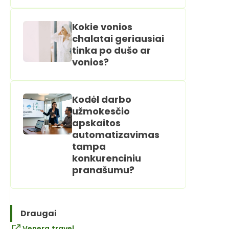
Kokie vonios
chalatai geriausiai
tinka po dušo ar
vonios?
Kodėl darbo
užmokesčio
apskaitos
automatizavimas
tampa
konkurenciniu
pranašumu?
Draugai
Venera.travel