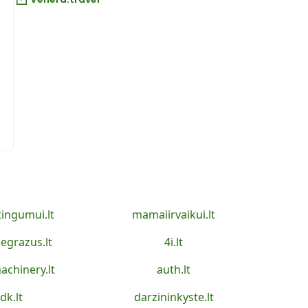
tingumui.lt
mamaiirvaikui.lt
egrazus.lt
4i.lt
achinery.lt
auth.lt
idk.lt
darzininkyste.lt