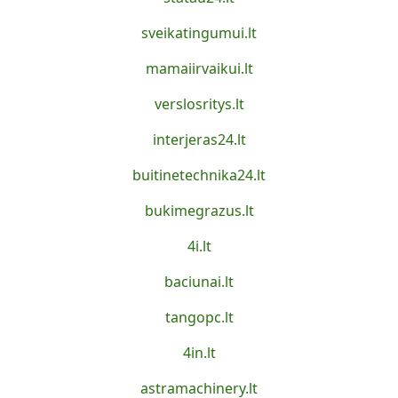
sveikatingumui.lt
mamaiirvaikui.lt
verslosritys.lt
interjeras24.lt
buitinetechnika24.lt
bukimegrazus.lt
4i.lt
baciunai.lt
tangopc.lt
4in.lt
astramachinery.lt