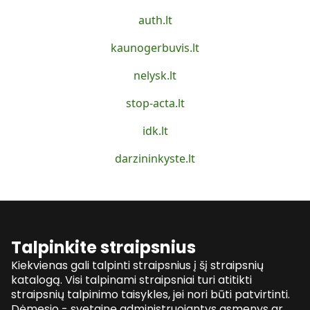
auth.lt
kaunogerbuvis.lt
nelysk.lt
stop-acta.lt
idk.lt
darzininkyste.lt
Talpinkite straipsnius
Kiekvienas gali talpinti straipsnius į šį straipsnių
katalogą. Visi talpinami straipsniai turi atitikti
straipsnių talpinimo taisykles, jei nori būti patvirtinti.
Dėmesio - svetainę administruojantys asmenys ar