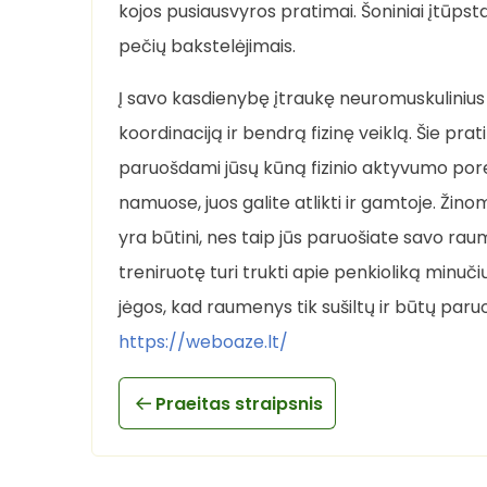
kojos pusiausvyros pratimai. Šoniniai įtūpst
pečių bakstelėjimais.
Į savo kasdienybę įtraukę neuromuskulinius 
koordinaciją ir bendrą fizinę veiklą. Šie pra
paruošdami jūsų kūną fizinio aktyvumo porei
namuose, juos galite atlikti ir gamtoje. Žino
yra būtini, nes taip jūs paruošiate savo ra
treniruotę turi trukti apie penkioliką minučių
jėgos, kad raumenys tik sušiltų ir būtų paruo
https://weboaze.lt/
Praeitas straipsnis