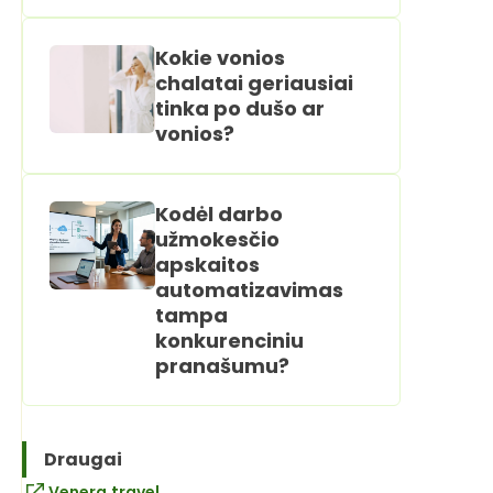
Kokie vonios
chalatai geriausiai
tinka po dušo ar
vonios?
Kodėl darbo
užmokesčio
apskaitos
automatizavimas
tampa
konkurenciniu
pranašumu?
Draugai
Venera.travel