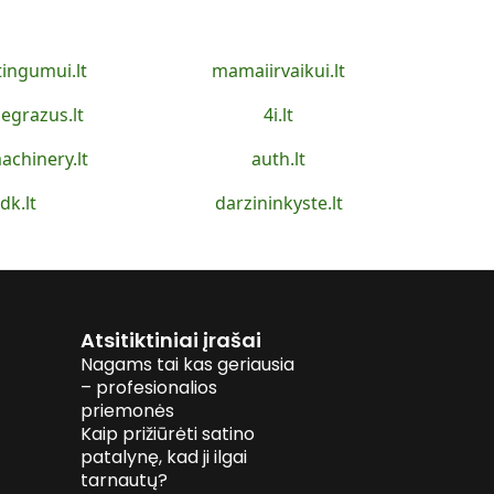
tingumui.lt
mamaiirvaikui.lt
egrazus.lt
4i.lt
achinery.lt
auth.lt
idk.lt
darzininkyste.lt
Atsitiktiniai įrašai
Nagams tai kas geriausia
– profesionalios
priemonės
Kaip prižiūrėti satino
patalynę, kad ji ilgai
tarnautų?