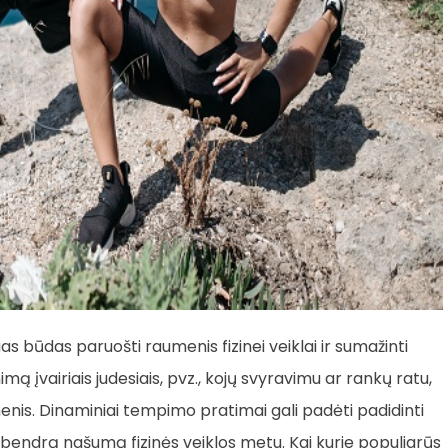
 būdas paruošti raumenis fizinei veiklai ir sumažinti
mą įvairiais judesiais, pvz., kojų svyravimu ar rankų ratu,
nis. Dinaminiai tempimo pratimai gali padėti padidinti
bendrą našumą fizinės veiklos metu. Kai kurie populiarūs