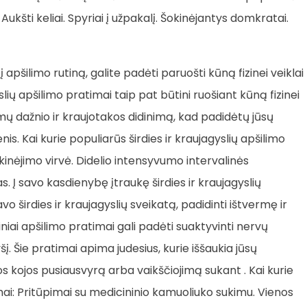
ukšti keliai. Spyriai į užpakalį. Šokinėjantys domkratai.
pšilimo rutiną, galite padėti paruošti kūną fizinei veiklai
yslių apšilimo pratimai taip pat būtini ruošiant kūną fizinei
imų dažnio ir kraujotakos didinimą, kad padidėtų jūsų
s. Kai kurie populiarūs širdies ir kraujagyslių apšilimo
inėjimo virvė. Didelio intensyvumo intervalinės
s. Į savo kasdienybę įtraukę širdies ir kraujagyslių
o širdies ir kraujagyslių sveikatą, padidinti ištvermę ir
niai apšilimo pratimai gali padėti suaktyvinti nervų
. Šie pratimai apima judesius, kurie iššaukia jūsų
os kojos pusiausvyrą arba vaikščiojimą sukant . Kai kurie
ai: Pritūpimai su medicininio kamuoliuko sukimu. Vienos