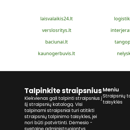
laisvalaikis24.lt
logistik
verslosritys.lt
interjera
baciunai.lt
tangop
kaunogerbuvis.lt
nelysk
Talpinkite straipsnius
Meniu
Straipsnių t
Kiekvienas gali talpinti straipsnius į
taisyklės
šį straipsnių katalogą. Visi
talpinami straipsniai turi atitikti
straipsnių talpinimo taisykles, jei
nori būti patvirtinti. Dėmesio -
svetainę administruojantys