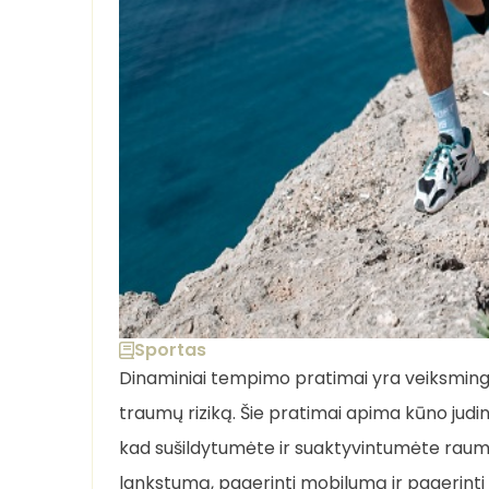
Sportas
Dinaminiai tempimo pratimai yra veiksmingas
traumų riziką. Šie pratimai apima kūno judini
kad sušildytumėte ir suaktyvintumėte raume
lankstumą, pagerinti mobilumą ir pagerinti 