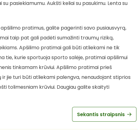
ai su pasiekiamumu. Aukšti keliai su pasukimu. Lenta su
apšilimo pratimus, galite pagerinti savo pusiausvyrą,
timai taip pat gali padėti sumažinti traumų riziką,
kiams. Apšilimo pratimai gali būti atliekami ne tik
ma tie, kurie sportuoja sporto salėje, pratimai apšilimui
umenis tinkamam krūviui. Apšilimo pratimai prieš
 ir jie turi būti atliekami palengva, nenaudojant stiprios
šti tolimesniam krūviui. Daugiau galite skaityti
Sekantis straipsnis