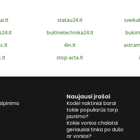
ai.lt
statau24.lt
sveika
s24.lt
buitinetechnika24.lt
bukim
c.lt
4in.lt
astram
.lt
stop-acta.lt
Naujausi įrašai
alpinimo
Kodėl naktiniai barai
tokie populiarūs tarp
jaunimo?
Kokie vonios chalatai
geriausiai tinka po dušo
ar vonios?