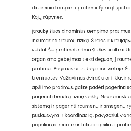
dinaminio tempimo pratimai: Ėjimo įtūpstai. A
Kojų sūpynės.
Įtraukę šiuos dinaminius tempimo pratimus į a
ir sumažinti traumų riziką. Širdies ir kraujag
veiklai. Šie pratimai apima širdies susitrauk
organizmo gebėjimas tiekti deguonį į raumeni
pratimai: Bėgimas arba bėgimas vietoje. Šok
treniruotės. Važiavimas dviračiu ar irklavima
apšilimo pratimus, galite padėti pagerinti sav
pagerinti bendrą fizinę veiklą. Neuromuskuli
sistemą ir pagerinti raumenų ir smegenų ryšį
pusiausvyrą ir koordinaciją, pavyzdžiui, vien
populiarūs neuromuskuliniai apšilimo pratim