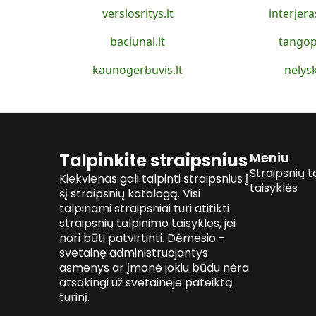
verslosritys.lt
interjera
baciunai.lt
tangop
kaunogerbuvis.lt
nelysk
Talpinkite straipsnius
Meniu
Straipsnių t
Kiekvienas gali talpinti straipsnius į
taisyklės
šį straipsnių katalogą. Visi
talpinami straipsniai turi atitikti
straipsnių talpinimo taisykles, jei
nori būti patvirtinti. Dėmesio -
svetainę administruojantys
asmenys ar įmonė jokiu būdu nėra
atsakingi už svetainėje pateiktą
turinį.