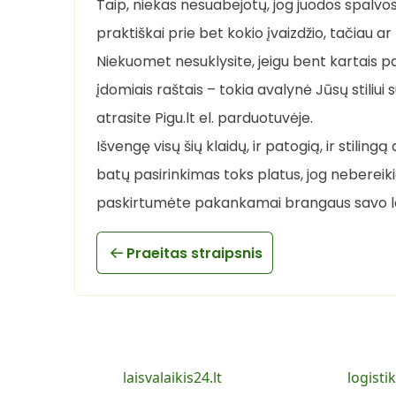
Taip, niekas nesuabejotų, jog juodos spalvo
praktiškai prie bet kokio įvaizdžio, tačiau ar
Niekuomet nesuklysite, jeigu bent kartais 
įdomiais raštais – tokia avalynė Jūsų stiliu
atrasite Pigu.lt el. parduotuvėje.
Išvengę visų šių klaidų, ir patogią, ir stilin
batų pasirinkimas toks platus, jog nebereik
paskirtumėte pakankamai brangaus savo la
Praeitas straipsnis
laisvalaikis24.lt
logistik