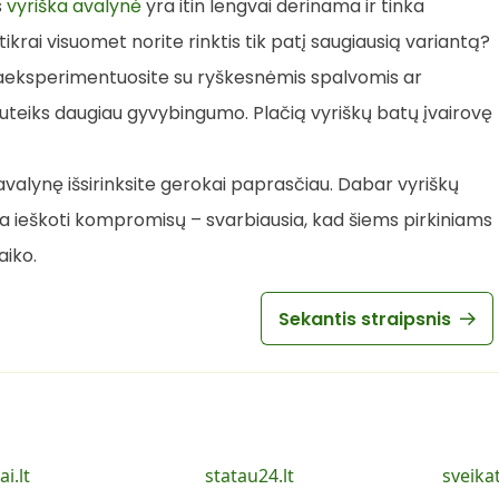
s
vyriška avalynė
yra itin lengvai derinama ir tinka
 tikrai visuomet norite rinktis tik patį saugiausią variantą?
paeksperimentuosite su ryškesnėmis spalvomis ar
i suteiks daugiau gyvybingumo. Plačią vyriškų batų įvairovę
gą avalynę išsirinksite gerokai paprasčiau. Dabar vyriškų
ia ieškoti kompromisų – svarbiausia, kad šiems pirkiniams
iko.
Sekantis straipsnis
ai.lt
statau24.lt
sveika