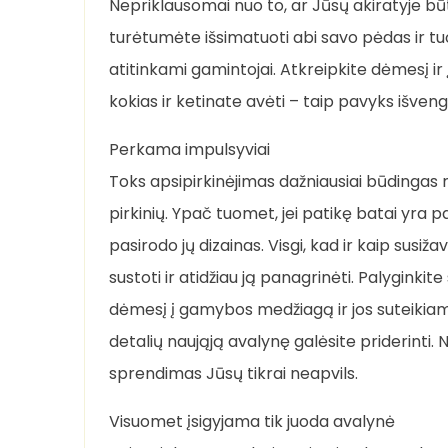
Nepriklausomai nuo to, ar Jūsų akiratyje b
turėtumėte išsimatuoti abi savo pėdas ir tu
atitinkami gamintojai. Atkreipkite dėmesį ir 
kokias ir ketinate avėti – taip pavyks išvengt
Perkama impulsyviai
Toks apsipirkinėjimas dažniausiai būdingas 
pirkinių. Ypač tuomet, jei patikę batai yra 
pasirodo jų dizainas. Visgi, kad ir kaip susiž
sustoti ir atidžiau ją panagrinėti. Palyginki
dėmesį į gamybos medžiagą ir jos suteikiam
detalių naująją avalynę galėsite priderinti. 
sprendimas Jūsų tikrai neapvils.
Visuomet įsigyjama tik juoda avalynė