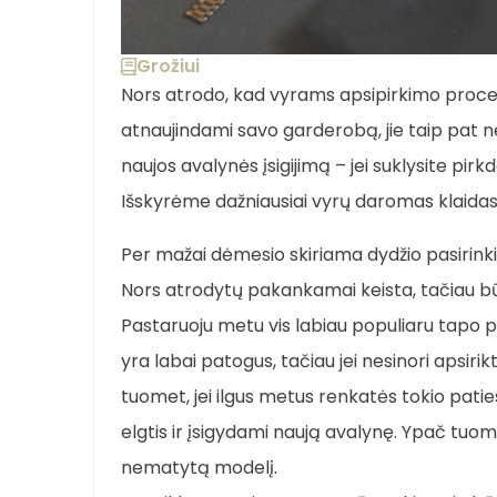
Grožiui
Nors atrodo, kad vyrams apsipirkimo proce
atnaujindami savo garderobą, jie taip pat ne
naujos avalynės įsigijimą – jei suklysite pir
Išskyrėme dažniausiai vyrų daromas klaidas –
Per mažai dėmesio skiriama dydžio pasirink
Nors atrodytų pakankamai keista, tačiau bū
Pastaruoju metu vis labiau populiaru tapo pi
yra labai patogus, tačiau jei nesinori apsirik
tuomet, jei ilgus metus renkatės tokio patie
elgtis ir įsigydami naują avalynę. Ypač tuom
nematytą modelį.