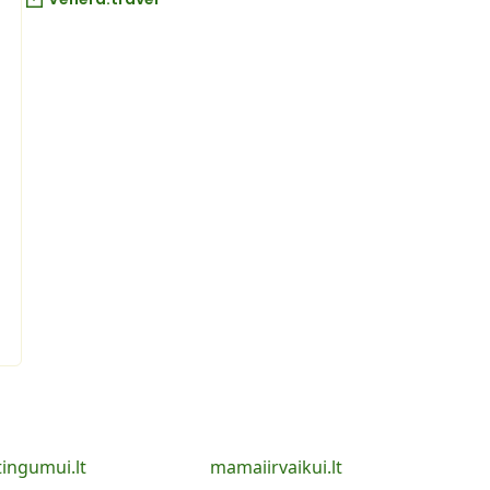
tingumui.lt
mamaiirvaikui.lt