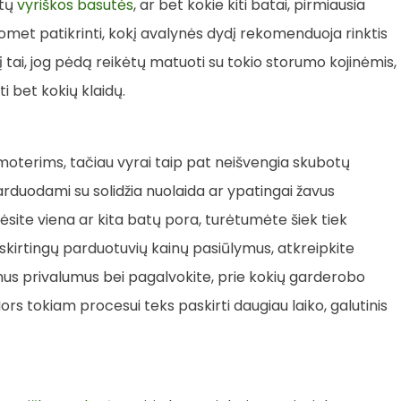
ūtų
vyriškos basutės
, ar bet kokie kiti batai, pirmiausia
omet patikrinti, kokį avalynės dydį rekomenduoja rinktis
į tai, jog pėdą reikėtų matuoti su tokio storumo kojinėmis,
i bet kokių klaidų.
moterims, tačiau vyrai taip pat neišvengia skubotų
parduodami su solidžia nuolaida ar ypatingai žavus
avėsite viena ar kita batų pora, turėtumėte šiek tiek
te skirtingų parduotuvių kainų pasiūlymus, atkreipkite
us privalumus bei pagalvokite, prie kokių garderobo
Nors tokiam procesui teks paskirti daugiau laiko, galutinis