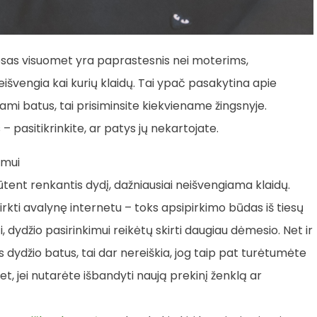
sas visuomet yra paprastesnis nei moterims,
išvengia kai kurių klaidų. Tai ypač pasakytina apie
kdami batus, tai prisiminsite kiekviename žingsnyje.
 pasitikrinkite, ar patys jų nekartojate.
imui
tent renkantis dydį, dažniausiai neišvengiama klaidų.
rkti avalynę internetu – toks apsipirkimo būdas iš tiesų
ti, dydžio pasirinkimui reikėtų skirti daugiau dėmesio. Net ir
s dydžio batus, tai dar nereiškia, jog taip pat turėtumėte
et, jei nutarėte išbandyti naują prekinį ženklą ar