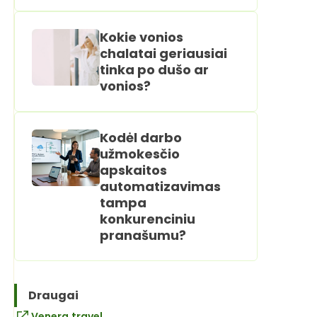
Kokie vonios
chalatai geriausiai
tinka po dušo ar
vonios?
Kodėl darbo
užmokesčio
apskaitos
automatizavimas
tampa
konkurenciniu
pranašumu?
Draugai
Venera.travel