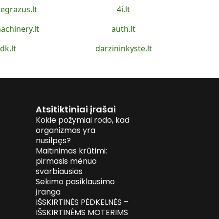
egrazus.lt
4i.lt
achinery.lt
auth.lt
idk.lt
darzininkyste.lt
Atsitiktiniai įrašai
Kokie požymiai rodo, kad
organizmas yra
nusilpęs?
Maitinimas krūtimi:
pirmasis mėnuo
svarbiausias
Sekimo pasiklausimo
įranga
IŠSKIRTINĖS PĖDKELNĖS –
IŠSKIRTINĖMS MOTERIMS