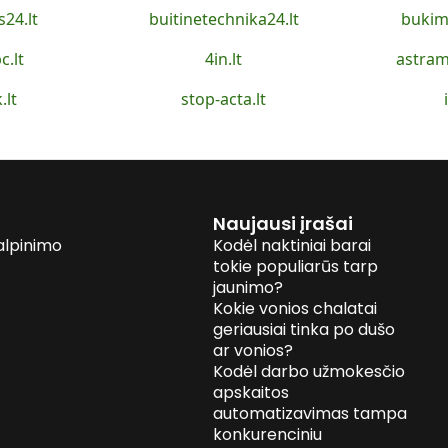
s24.lt
buitinetechnika24.lt
bukim
c.lt
4in.lt
astram
.lt
stop-acta.lt
Naujausi įrašai
alpinimo
Kodėl naktiniai barai
tokie populiarūs tarp
jaunimo?
Kokie vonios chalatai
geriausiai tinka po dušo
ar vonios?
Kodėl darbo užmokesčio
apskaitos
automatizavimas tampa
konkurenciniu