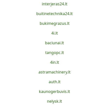
interjeras24.lt
buitinetechnika24.lt
bukimegrazus.lt
4i.lt
baciunai.lt
tangopc.lt
4in.lt
astramachinery.lt
auth.lt
kaunogerbuvis.lt
nelysk.lt