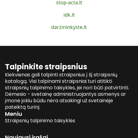
stop-acta.lt
idk.lt
darzininkyste.lt
Talpinkite straipsnius
Kiekvienas gali talpinti straipsnius į šį straipsnių
katalogą. Visi talpinami straipsniai turi atitikti
straipsnių talpinimo taisykles, jei nori būti patvirtinti.
Dėmesio - svetainę administruojantys asmenys ar
įmonė jokiu būdu nėra atsakingi už svetainėje
pateiktą turinį.
Meniu
Straipsnių talpinimo taisyklės
Naujausi įrašai