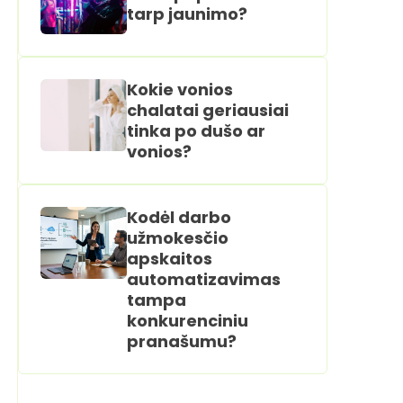
tarp jaunimo?
Kokie vonios
chalatai geriausiai
tinka po dušo ar
vonios?
Kodėl darbo
užmokesčio
apskaitos
automatizavimas
tampa
konkurenciniu
pranašumu?