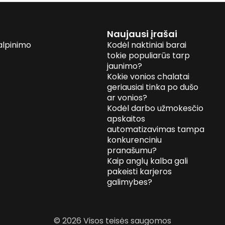
Naujausi įrašai
alpinimo
Kodėl naktiniai barai
tokie populiarūs tarp
jaunimo?
Kokie vonios chalatai
geriausiai tinka po dušo
ar vonios?
Kodėl darbo užmokesčio
apskaitos
automatizavimas tampa
konkurenciniu
pranašumu?
Kaip anglų kalba gali
pakeisti karjeros
galimybes?
© 2026 Visos teisės saugomos