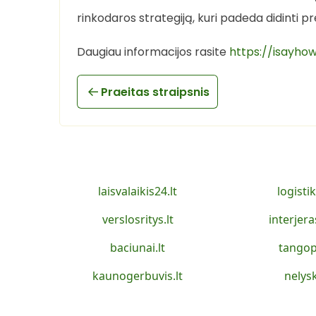
rinkodaros strategiją, kuri padeda didinti 
Daugiau informacijos rasite
https://isayho
Praeitas straipsnis
laisvalaikis24.lt
logistik
verslosritys.lt
interjera
baciunai.lt
tangop
kaunogerbuvis.lt
nelysk