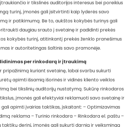
įtraukiančio ir tikslinės auditorijos interesus bei poreikius
gą turinį, įmonės gali įsitvirtinti kaip lyderės savo
imą ir patikimumą. Be to, aukštos kokybės turinys gali
pritraukti daugiau srauto į svetainę ir padidinti prekės
 kokybės turinį, atitinkantį prekės ženklo pranešimus
ikimas ir autoritetingas šaltinis savo pramonėje.
didinimas per rinkodarą ir įtraukimą
 pripažinimą kuriant svetainę, labai svarbu sukurti
urėtų apimti išsamią išorinės ir vidinės kliento veiklos
avimą bei tikslinių auditorijų nustatymą. Sukūrę rinkodaros
tikslus, įmonės gali efektyviai reklamuoti savo svetainę ir
ali apimti įvairias taktikas, įskaitant: – Optimizavimas
mą reklama – Turinio rinkodara – Rinkodara el. paštu –
taktikų derinį, įmonės gali sukurti darnią ir veiksmingą