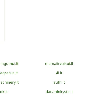
tingumui.lt
mamaiirvaikui.lt
egrazus.lt
4i.lt
achinery.lt
auth.lt
idk.lt
darzininkyste.lt