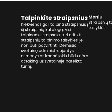
Talpinkite straipsnius
Meniu
Straipsnių t
Kiekvienas gali talpinti straipsnius į
taisyklės
šį straipsnių katalogą. Visi
talpinami straipsniai turi atitikti
straipsnių talpinimo taisykles, jei
nori būti patvirtinti. Dėmesio -
svetainę administruojantys
asmenys ar įmonė jokiu būdu nėra
atsakingi už svetainėje pateiktą
turinį.