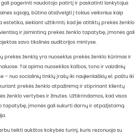
 gali pagerinti naudotojo patirtį ir paskatinti lankytojus
etainės sąsają, būtina atsižvelgti į tokius veiksnius kaip
stetika, siekiant užtikrinti, kad jie atitiktų prekės ženklo
vientisą ir įsimintiną prekės ženklo tapatybę, įmonės gali
bjektas savo tikslinės auditorijos mintyse.
ų prekės ženklą yra nuoseklus prekės ženklo kūrimas ir
luose. Tai apima nuoseklios kalbos, tono ir vaizdinių
o ​​socialinių tinklų įrašų iki naujienlaiškių el. paštu iki
uriant prekės ženklo atpažinimą ir stiprinant klientų
kės ženklo vertybes ir žinutes. Užtikrindamos, kad visos
o tapatybę, įmonės gali sukurti darnų ir atpažįstamą
ja.
arbu teikti aukštos kokybės turinį, kuris rezonuoja su