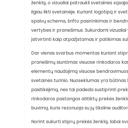
ženklą, o vizualiai patraukli svetainės sąsaja
ilgiau likti svetainėje. Kuriant logotipą ir sv
spalvų schema, šrifto pasirinkimas ir bendra e
vertybes ir pranešimus. Sukurdami vizualiai 
įsitvirtinti kaip atpažįstamas ir patikimas su
Dar vienas svarbus momentas kuriant stipr
pranešimų siuntimas visuose rinkodaros kana
elementų naudojimą visuose bendravimuose – nu
svetainės turinio. Nuoseklumas yra būtinas k
pasitikėjimą, nes tai padeda sustiprinti pre
rinkodaros pastangos atitiktų prekės ženkl
buvimą, kuris rezonuoja su jų tiksline auditori
Norint sukurti stiprų prekės ženklą, labai sv