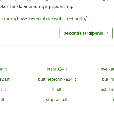
prekės ženklo žinomumą ir pripažinimą.
wto.com/how-to-maintain-website-health/
Sekantis straipsnis
ai.lt
statau24.lt
sveika
s24.lt
buitinetechnika24.lt
bukim
c.lt
4in.lt
astram
.lt
stop-acta.lt