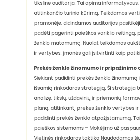
tiksline auditorija. Tai apima informatyvaus, 
atitinkančio turinio kūrimą. Teikdamos vertin
pramonėje, didindamos auditorijos pasitikėj
padėti pagerinti paieškos variklio reitingą, 
ženklo matomumą. Nuolat teikdamos aukštos
ir vertybes, įmonės gali įsitvirtinti kaip pat
Prekės ženklo žinomumo ir pripažinimo 
Siekiant padidinti prekės ženklo žinomumą ir
išsamią rinkodaros strategiją. Ši strategija t
analizę, tikslų, uždavinių ir priemonių form
planą, atitinkantį prekės ženklo vertybes ir 
padidinti prekės ženklo atpažįstamumą. Tai g
paieškos sistemoms – Mokėjimo už paspaudi
Vietinės rinkodaros taktika Naudodamos šių 