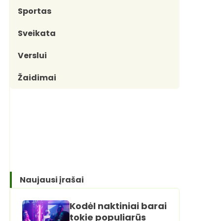
Sportas
Sveikata
Verslui
Žaidimai
Naujausi įrašai
Kodėl naktiniai barai
tokie populiarūs