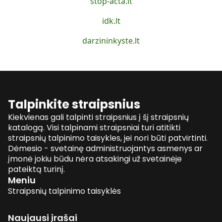
stop-acta.lt
idk.lt
darzininkyste.lt
Talpinkite straipsnius
Kiekvienas gali talpinti straipsnius į šį straipsnių
katalogą. Visi talpinami straipsniai turi atitikti
straipsnių talpinimo taisykles, jei nori būti patvirtinti.
Dėmesio - svetainę administruojantys asmenys ar
įmonė jokiu būdu nėra atsakingi už svetainėje
pateiktą turinį.
Meniu
Straipsnių talpinimo taisyklės
Naujausi įrašai