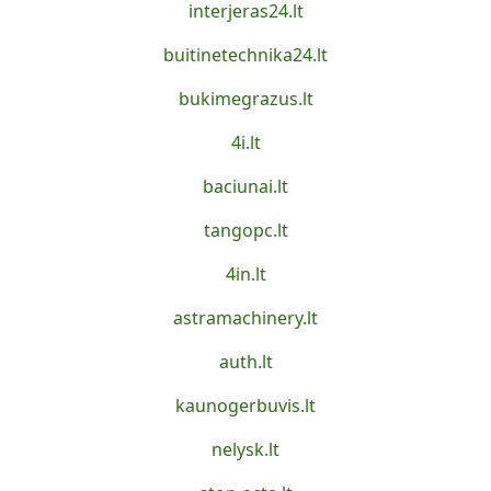
interjeras24.lt
buitinetechnika24.lt
bukimegrazus.lt
4i.lt
baciunai.lt
tangopc.lt
4in.lt
astramachinery.lt
auth.lt
kaunogerbuvis.lt
nelysk.lt