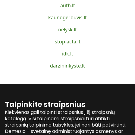
auth.lt
kaunogerbuvis.lt
nelysk.lt
stop-acta.lt
idk.lt
darzininkyste.lt
Talpinkite straipsnius
Kiekvienas gali talpinti straipsnius į šį straipsnių
katalogą. Visi talpinami straipsniai turi atitikti
straipsnių talpinimo taisykles, jei nori būti patvirtinti.
Dėmesio - svetainę administruojantys asmenys ar