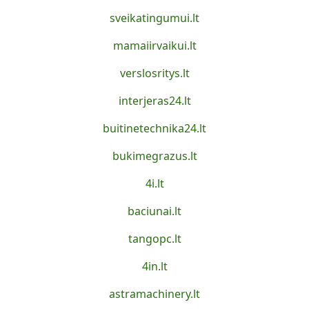
sveikatingumui.lt
mamaiirvaikui.lt
verslosritys.lt
interjeras24.lt
buitinetechnika24.lt
bukimegrazus.lt
4i.lt
baciunai.lt
tangopc.lt
4in.lt
astramachinery.lt