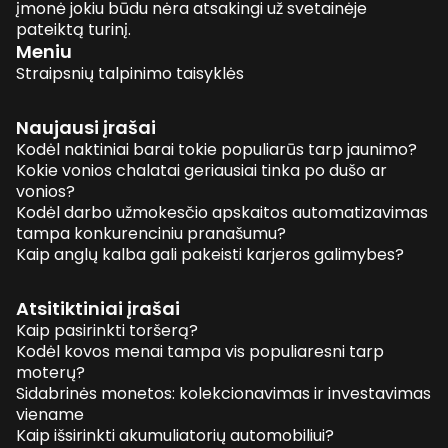
įmonė jokiu būdu nėra atsakingi už svetainėje
pateiktą turinį.
Meniu
Straipsnių talpinimo taisyklės
Naujausi įrašai
Kodėl naktiniai barai tokie populiarūs tarp jaunimo?
Kokie vonios chalatai geriausiai tinka po dušo ar
vonios?
Kodėl darbo užmokesčio apskaitos automatizavimas
tampa konkurenciniu pranašumu?
Kaip anglų kalba gali pakeisti karjeros galimybes?
Atsitiktiniai įrašai
Kaip pasirinkti toršerą?
Kodėl kovos menai tampa vis populiaresni tarp
moterų?
Sidabrinės monetos: kolekcionavimas ir investavimas
viename
Kaip išsirinkti akumuliatorių automobiliui?