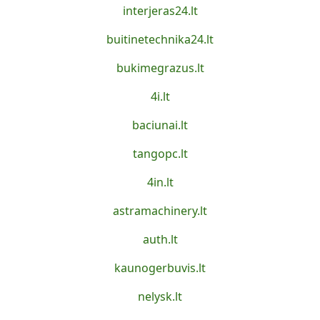
interjeras24.lt
buitinetechnika24.lt
bukimegrazus.lt
4i.lt
baciunai.lt
tangopc.lt
4in.lt
astramachinery.lt
auth.lt
kaunogerbuvis.lt
nelysk.lt