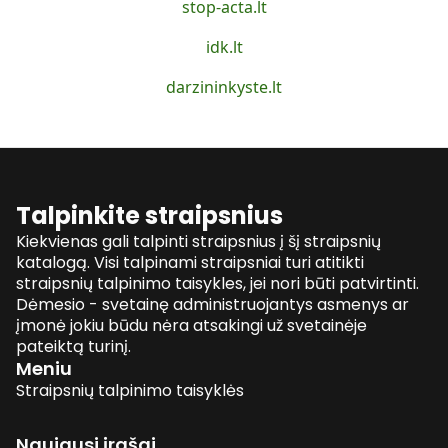
stop-acta.lt
idk.lt
darzininkyste.lt
Talpinkite straipsnius
Kiekvienas gali talpinti straipsnius į šį straipsnių
katalogą. Visi talpinami straipsniai turi atitikti
straipsnių talpinimo taisykles, jei nori būti patvirtinti.
Dėmesio - svetainę administruojantys asmenys ar
įmonė jokiu būdu nėra atsakingi už svetainėje
pateiktą turinį.
Meniu
Straipsnių talpinimo taisyklės
Naujausi įrašai