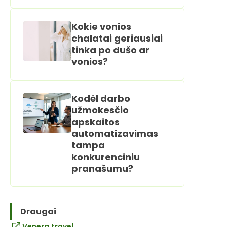
Kokie vonios
chalatai geriausiai
tinka po dušo ar
vonios?
Kodėl darbo
užmokesčio
apskaitos
automatizavimas
tampa
konkurenciniu
pranašumu?
Draugai
Venera.travel