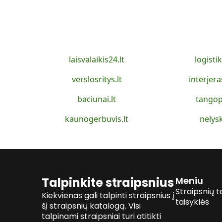
laisvalaikis24.lt
logistik
verslosritys.lt
interjera
baciunai.lt
tangop
kaunogerbuvis.lt
nelysk
Talpinkite straipsnius
Meniu
Straipsnių t
Kiekvienas gali talpinti straipsnius į
taisyklės
šį straipsnių katalogą. Visi
talpinami straipsniai turi atitikti