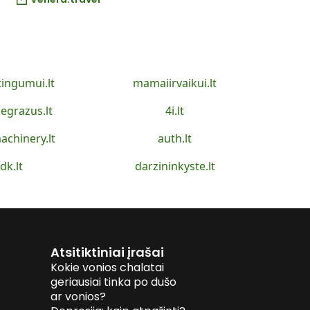
tingumui.lt
mamaiirvaikui.lt
egrazus.lt
4i.lt
achinery.lt
auth.lt
idk.lt
darzininkyste.lt
Atsitiktiniai įrašai
Kokie vonios chalatai
geriausiai tinka po dušo
ar vonios?