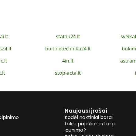
ai.lt
statau24.lt
sveika
s24.lt
buitinetechnika24.lt
bukim
c.lt
4in.lt
astram
.lt
stop-acta.lt
Naujausi įrašai
alpinimo
Kodėl naktiniai barai
tokie populiarūs tarp
jaunimo?