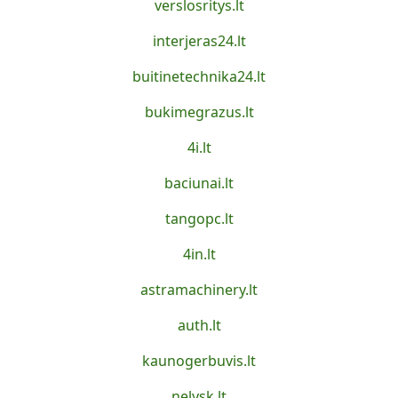
verslosritys.lt
interjeras24.lt
buitinetechnika24.lt
bukimegrazus.lt
4i.lt
baciunai.lt
tangopc.lt
4in.lt
astramachinery.lt
auth.lt
kaunogerbuvis.lt
nelysk.lt