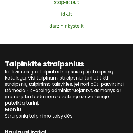
stop-acta.lt
idk.lt
darzininkyste.lt
Talpinkite straipsnius
Kiekvienas gali talpinti straipsnius į šį straipsnių
katalogą. Visi talpinami straipsniai turi atitikti
straipsnių talpinimo taisykles, jei nori būti patvirtinti.
Dėmesio - svetainę administruojantys asmenys ar
įmonė jokiu būdu nėra atsakingi už svetainėje
pateiktą turinį.
Meniu
Straipsnių talpinimo taisyklės
Naujausi įrašai