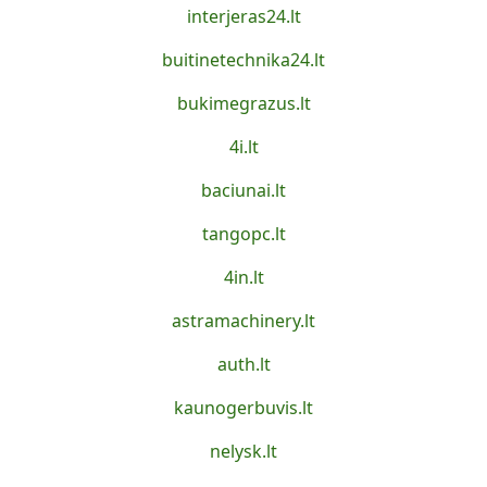
interjeras24.lt
buitinetechnika24.lt
bukimegrazus.lt
4i.lt
baciunai.lt
tangopc.lt
4in.lt
astramachinery.lt
auth.lt
kaunogerbuvis.lt
nelysk.lt