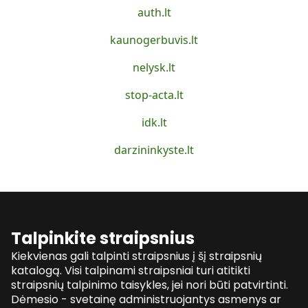
auth.lt
kaunogerbuvis.lt
nelysk.lt
stop-acta.lt
idk.lt
darzininkyste.lt
Talpinkite straipsnius
Kiekvienas gali talpinti straipsnius į šį straipsnių
katalogą. Visi talpinami straipsniai turi atitikti
straipsnių talpinimo taisykles, jei nori būti patvirtinti.
Dėmesio - svetainę administruojantys asmenys ar