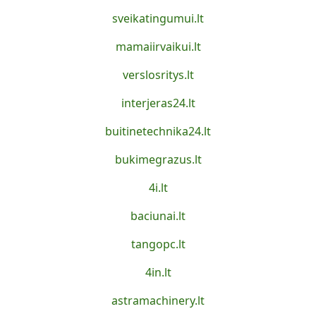
sveikatingumui.lt
mamaiirvaikui.lt
verslosritys.lt
interjeras24.lt
buitinetechnika24.lt
bukimegrazus.lt
4i.lt
baciunai.lt
tangopc.lt
4in.lt
astramachinery.lt