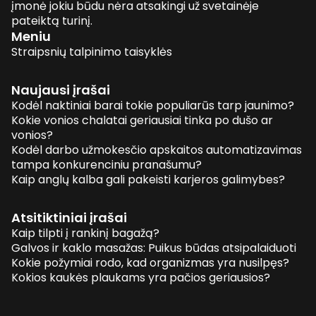
įmonė jokiu būdu nėra atsakingi už svetainėje
pateiktą turinį.
Meniu
Straipsnių talpinimo taisyklės
Naujausi įrašai
Kodėl naktiniai barai tokie populiarūs tarp jaunimo?
Kokie vonios chalatai geriausiai tinka po dušo ar
vonios?
Kodėl darbo užmokesčio apskaitos automatizavimas
tampa konkurenciniu pranašumu?
Kaip anglų kalba gali pakeisti karjeros galimybes?
Atsitiktiniai įrašai
Kaip tilpti į rankinį bagažą?
Galvos ir kaklo masažas: Puikus būdas atsipalaiduoti
Kokie požymiai rodo, kad organizmas yra nusilpęs?
Kokios kaukės plaukams yra pačios geriausios?